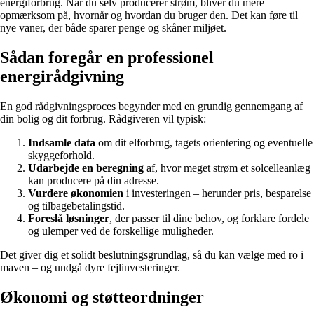
energiforbrug. Når du selv producerer strøm, bliver du mere
opmærksom på, hvornår og hvordan du bruger den. Det kan føre til
nye vaner, der både sparer penge og skåner miljøet.
Sådan foregår en professionel
energirådgivning
En god rådgivningsproces begynder med en grundig gennemgang af
din bolig og dit forbrug. Rådgiveren vil typisk:
Indsamle data
om dit elforbrug, tagets orientering og eventuelle
skyggeforhold.
Udarbejde en beregning
af, hvor meget strøm et solcelleanlæg
kan producere på din adresse.
Vurdere økonomien
i investeringen – herunder pris, besparelse
og tilbagebetalingstid.
Foreslå løsninger
, der passer til dine behov, og forklare fordele
og ulemper ved de forskellige muligheder.
Det giver dig et solidt beslutningsgrundlag, så du kan vælge med ro i
maven – og undgå dyre fejlinvesteringer.
Økonomi og støtteordninger