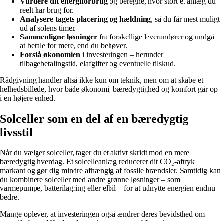
Vurdere dit energiforbrug
og beregne, hvor stort et anlæg du
reelt har brug for.
Analysere tagets placering og hældning
, så du får mest muligt
ud af solens timer.
Sammenligne løsninger
fra forskellige leverandører og undgå
at betale for mere, end du behøver.
Forstå økonomien
i investeringen – herunder
tilbagebetalingstid, elafgifter og eventuelle tilskud.
Rådgivning handler altså ikke kun om teknik, men om at skabe et
helhedsbillede, hvor både økonomi, bæredygtighed og komfort går op
i en højere enhed.
Solceller som en del af en bæredygtig
livsstil
Når du vælger solceller, tager du et aktivt skridt mod en mere
bæredygtig hverdag. Et solcelleanlæg reducerer dit CO₂-aftryk
markant og gør dig mindre afhængig af fossile brændsler. Samtidig kan
du kombinere solceller med andre grønne løsninger – som
varmepumpe, batterilagring eller elbil – for at udnytte energien endnu
bedre.
Mange oplever, at investeringen også ændrer deres bevidsthed om