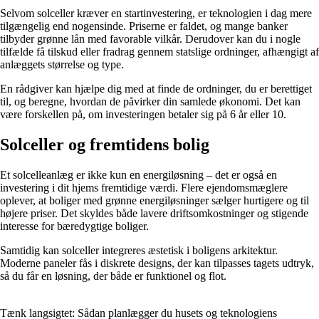
Selvom solceller kræver en startinvestering, er teknologien i dag mere
tilgængelig end nogensinde. Priserne er faldet, og mange banker
tilbyder grønne lån med favorable vilkår. Derudover kan du i nogle
tilfælde få tilskud eller fradrag gennem statslige ordninger, afhængigt af
anlæggets størrelse og type.
En rådgiver kan hjælpe dig med at finde de ordninger, du er berettiget
til, og beregne, hvordan de påvirker din samlede økonomi. Det kan
være forskellen på, om investeringen betaler sig på 6 år eller 10.
Solceller og fremtidens bolig
Et solcelleanlæg er ikke kun en energiløsning – det er også en
investering i dit hjems fremtidige værdi. Flere ejendomsmæglere
oplever, at boliger med grønne energiløsninger sælger hurtigere og til
højere priser. Det skyldes både lavere driftsomkostninger og stigende
interesse for bæredygtige boliger.
Samtidig kan solceller integreres æstetisk i boligens arkitektur.
Moderne paneler fås i diskrete designs, der kan tilpasses tagets udtryk,
så du får en løsning, der både er funktionel og flot.
Tænk langsigtet: Sådan planlægger du husets og teknologiens