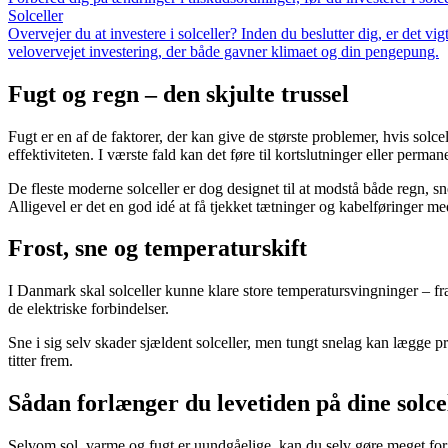
Solceller
Overvejer du at investere i solceller? Inden du beslutter dig, er det v
velovervejet investering, der både gavner klimaet og din pengepung.
Fugt og regn – den skjulte trussel
Fugt er en af de faktorer, der kan give de største problemer, hvis solce
effektiviteten. I værste fald kan det føre til kortslutninger eller perman
De fleste moderne solceller er dog designet til at modstå både regn, s
Alligevel er det en god idé at få tjekket tætninger og kabelføringer 
Frost, sne og temperaturskift
I Danmark skal solceller kunne klare store temperatursvingninger – fra
de elektriske forbindelser.
Sne i sig selv skader sjældent solceller, men tungt snelag kan lægge pre
titter frem.
Sådan forlænger du levetiden på dine solce
Selvom sol, varme og fugt er uundgåelige, kan du selv gøre meget for a