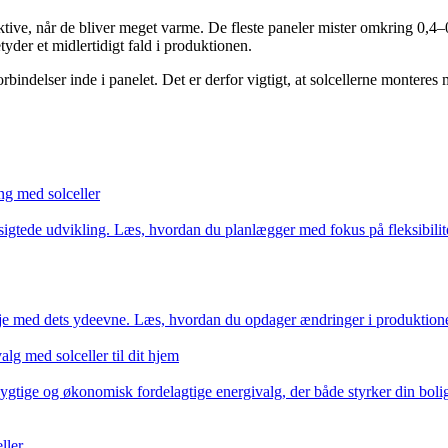
ektive, når de bliver meget varme. De fleste paneler mister omkring 0,4
der et midlertidigt fald i produktionen.
bindelser inde i panelet. Det er derfor vigtigt, at solcellerne montere
ng med solceller
ngsigtede udvikling. Læs, hvordan du planlægger med fokus på fleksibili
je med dets ydeevne. Læs, hvordan du opdager ændringer i produktionen, v
lg med solceller til dit hjem
ygtige og økonomisk fordelagtige energivalg, der både styrker din bolig
ller