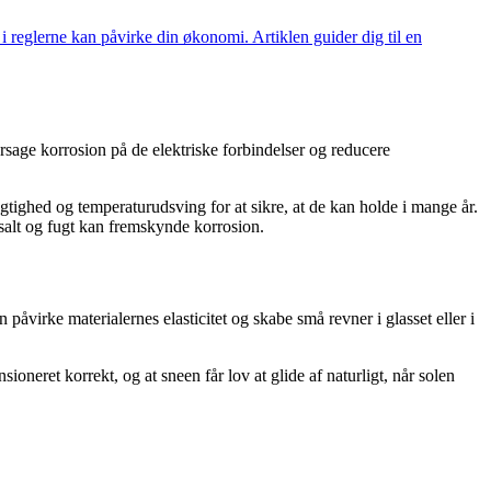
 i reglerne kan påvirke din økonomi. Artiklen guider dig til en
rårsage korrosion på de elektriske forbindelser og reducere
ugtighed og temperaturudsving for at sikre, at de kan holde i mange år.
 salt og fugt kan fremskynde korrosion.
åvirke materialernes elasticitet og skabe små revner i glasset eller i
ioneret korrekt, og at sneen får lov at glide af naturligt, når solen