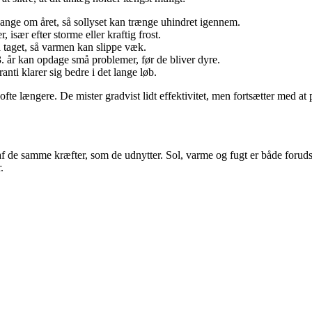
 gange om året, så sollyset kan trænge uhindret igennem.
, især efter storme eller kraftig frost.
å taget, så varmen kan slippe væk.
 år kan opdage små problemer, før de bliver dyre.
nti klarer sig bedre i det lange løb.
fte længere. De mister gradvist lidt effektivitet, men fortsætter med at
es af de samme kræfter, som de udnytter. Sol, varme og fugt er både foru
.