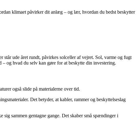
hvordan klimaet påvirker dit anlæg – og lær, hvordan du bedst beskytter
står ude året rundt, påvirkes solceller af vejret. Sol, varme og fugt
id – og hvad du selv kan gøre for at beskytte din investering.
turer også slide på materialerne over tid.
ningsmaterialer. Det betyder, at kabler, rammer og beskyttelseslag
række sig sammen gentagne gange. Det skaber små spændinger i