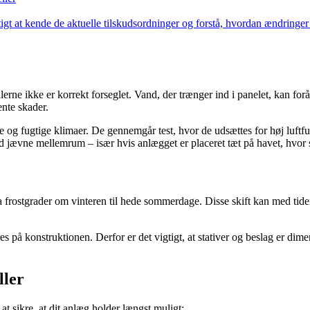
igtigt at kende de aktuelle tilskudsordninger og forstå, hvordan ændringer
llerne ikke er korrekt forseglet. Vand, der trænger ind i panelet, kan fo
ente skader.
ne og fugtige klimaer. De gennemgår test, hvor de udsættes for høj luftf
med jævne mellemrum – især hvis anlægget er placeret tæt på havet, hvor
 frostgrader om vinteren til hede sommerdage. Disse skift kan med tiden p
s på konstruktionen. Derfor er det vigtigt, at stativer og beslag er dimens
ller
t sikre, at dit anlæg holder længst muligt: