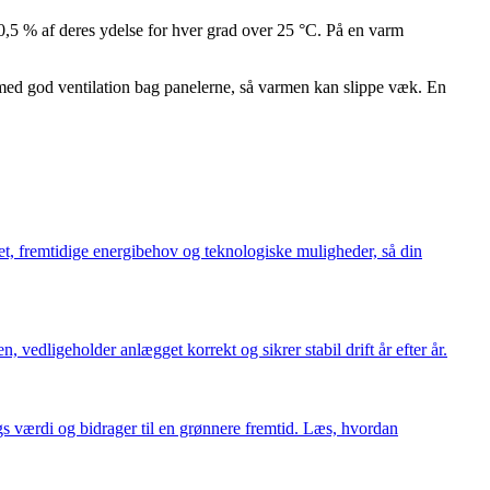
–0,5 % af deres ydelse for hver grad over 25 °C. På en varm
s med god ventilation bag panelerne, så varmen kan slippe væk. En
tet, fremtidige energibehov og teknologiske muligheder, så din
edligeholder anlægget korrekt og sikrer stabil drift år efter år.
s værdi og bidrager til en grønnere fremtid. Læs, hvordan