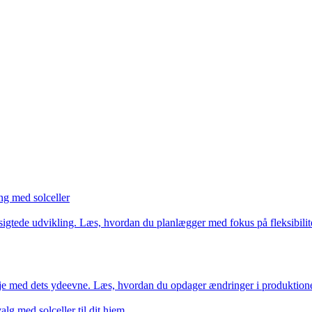
ng med solceller
ngsigtede udvikling. Læs, hvordan du planlægger med fokus på fleksibili
je med dets ydeevne. Læs, hvordan du opdager ændringer i produktionen, v
lg med solceller til dit hjem