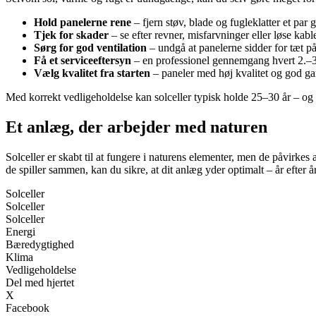
Hold panelerne rene
– fjern støv, blade og fugleklatter et par
Tjek for skader
– se efter revner, misfarvninger eller løse kabler
Sørg for god ventilation
– undgå at panelerne sidder for tæt p
Få et serviceeftersyn
– en professionel gennemgang hvert 2.–3.
Vælg kvalitet fra starten
– paneler med høj kvalitet og god gara
Med korrekt vedligeholdelse kan solceller typisk holde 25–30 år – og o
Et anlæg, der arbejder med naturen
Solceller er skabt til at fungere i naturens elementer, men de påvirk
de spiller sammen, kan du sikre, at dit anlæg yder optimalt – år efter år
Solceller
Solceller
Solceller
Energi
Bæredygtighed
Klima
Vedligeholdelse
Del med hjertet
X
Facebook