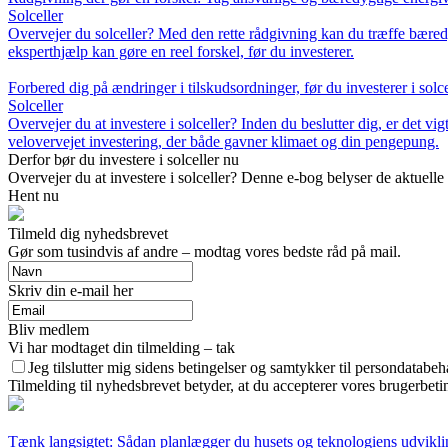
Solceller
Overvejer du solceller? Med den rette rådgivning kan du træffe bæred
eksperthjælp kan gøre en reel forskel, før du investerer.
Forbered dig på ændringer i tilskudsordninger, før du investerer i solce
Solceller
Overvejer du at investere i solceller? Inden du beslutter dig, er det v
velovervejet investering, der både gavner klimaet og din pengepung.
Derfor bør du investere i solceller nu
Overvejer du at investere i solceller? Denne e-bog belyser de aktuell
Hent nu
Tilmeld dig nyhedsbrevet
Gør som tusindvis af andre – modtag vores bedste råd på mail.
Skriv din e-mail her
Bliv medlem
Vi har modtaget din tilmelding – tak
Jeg tilslutter mig sidens betingelser og samtykker til persondatabeh
Tilmelding til nyhedsbrevet betyder, at du accepterer vores brugerbet
Tænk langsigtet: Sådan planlægger du husets og teknologiens udvikli