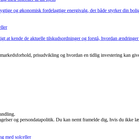
ygtige og økonomisk fordelagtige energivalg, der både styrker din bolig
ller
igtigt at kende de aktuelle tilskudsordninger og forstå, hvordan ændringer
e markedsforhold, prisudvikling og hvordan en tidlig investering kan g
andling.
ingelser og persondatapolitik. Du kan nemt framelde dig, hvis du ikke l
ng med solceller