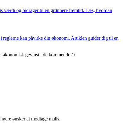
s værdi og bidrager til en grønnere fremtid. Læs, hvordan
 i reglerne kan påvirke din økonomi. Artiklen guider dig til en
ive økonomisk gevinst i de kommende år.
ængere ønsker at modtage mails.