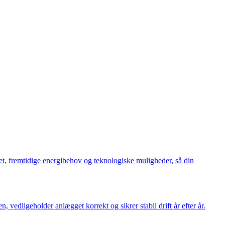
tet, fremtidige energibehov og teknologiske muligheder, så din
edligeholder anlægget korrekt og sikrer stabil drift år efter år.