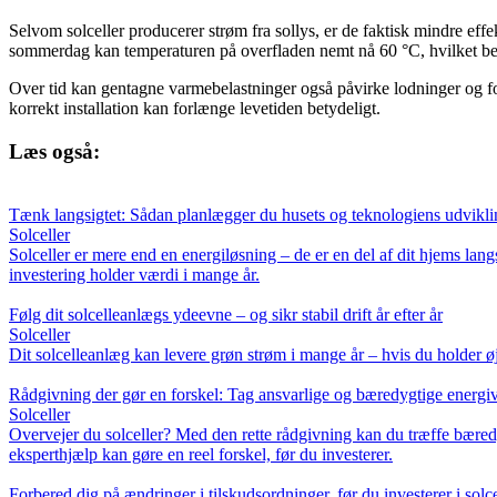
Selvom solceller producerer strøm fra sollys, er de faktisk mindre eff
sommerdag kan temperaturen på overfladen nemt nå 60 °C, hvilket bety
Over tid kan gentagne varmebelastninger også påvirke lodninger og for
korrekt installation kan forlænge levetiden betydeligt.
Læs også:
Tænk langsigtet: Sådan planlægger du husets og teknologiens udvikli
Solceller
Solceller er mere end en energiløsning – de er en del af dit hjems la
investering holder værdi i mange år.
Følg dit solcelleanlægs ydeevne – og sikr stabil drift år efter år
Solceller
Dit solcelleanlæg kan levere grøn strøm i mange år – hvis du holder ø
Rådgivning der gør en forskel: Tag ansvarlige og bæredygtige energiva
Solceller
Overvejer du solceller? Med den rette rådgivning kan du træffe bæred
eksperthjælp kan gøre en reel forskel, før du investerer.
Forbered dig på ændringer i tilskudsordninger, før du investerer i solce