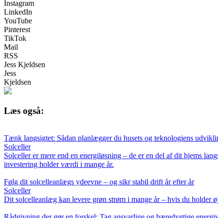
Instagram
LinkedIn
YouTube
Pinterest
TikTok
Mail
RSS
Jess Kjeldsen
Jess
Kjeldsen
Læs også:
Tænk langsigtet: Sådan planlægger du husets og teknologiens udvikli
Solceller
Solceller er mere end en energiløsning – de er en del af dit hjems la
investering holder værdi i mange år.
Følg dit solcelleanlægs ydeevne – og sikr stabil drift år efter år
Solceller
Dit solcelleanlæg kan levere grøn strøm i mange år – hvis du holder ø
Rådgivning der gør en forskel: Tag ansvarlige og bæredygtige energiva