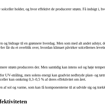
 solceller holder, og hvor effektivt de producerer strøm. Få indsigt i, 
en og bidrage til en grønnere hverdag. Men som med alt andet udstyr, der 
. Her får du et overblik over, hvordan klimaet påvirker solcellernes levet
to mere strøm produceres der. Men samtidig kan intens sol og høje tempera
g for UV-stråling, men solens energi kan gradvist nedbryde plast- og tæt
celler kun omkring 0,3–0,5 % af deres effektivitet om året.
onen af sol og varme, som kan få komponenterne til at udvide sig og t
fektiviteten